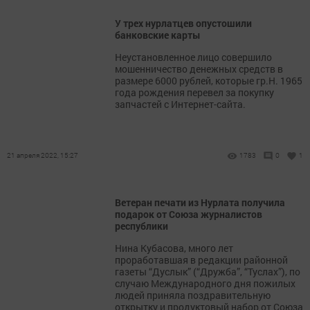
У трех нурлатцев опустошили
банковские карты
Неустановленное лицо совершило
мошенничество денежных средств в
размере 6000 рублей, которые гр.Н. 1965
года рождения перевел за покупку
запчастей с Интернет-сайта.
21 апреля 2022, 15:27
1783
0
1
Ветеран печати из Нурлата получила
подарок от Союза журналистов
республики
Нина Кубасова, много лет
проработавшая в редакции районной
газеты “Дуслык” (“Дружба”, “Туслах”), по
случаю Международного дня пожилых
людей приняла поздравительную
открытку и продуктовый набор от Союза