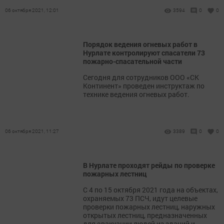
06 октября 2021, 12:01
3594
0
0
Порядок ведения огневых работ в
Нурлате контролируют спасатели 73
пожарно-спасательной части
Сегодня для сотрудников ООО «СК
Континент» проведен инструктаж по
технике ведения огневых работ.
06 октября 2021, 11:27
3389
0
0
В Нурлате проходят рейды по проверке
пожарных лестниц
С 4 по 15 октября 2021 года на объектах,
охраняемых 73 ПСЧ, идут целевые
проверки пожарных лестниц, наружных
открытых лестниц, предназначенных
для эвакуации людей из зданий и