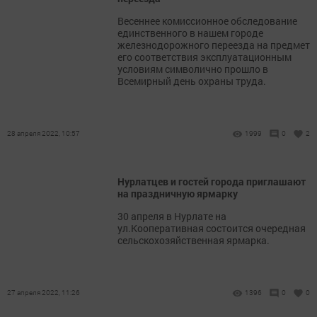
Весеннее комиссионное обследование
единственного в нашем городе
железнодорожного переезда на предмет
его соответствия эксплуатационным
условиям символично прошло в
Всемирный день охраны труда.
28 апреля 2022, 10:57
1999
0
2
Нурлатцев и гостей города приглашают
на праздничную ярмарку
30 апреля в Нурлате на
ул.Кооперативная состоится очередная
сельскохозяйственная ярмарка.
27 апреля 2022, 11:26
1396
0
0