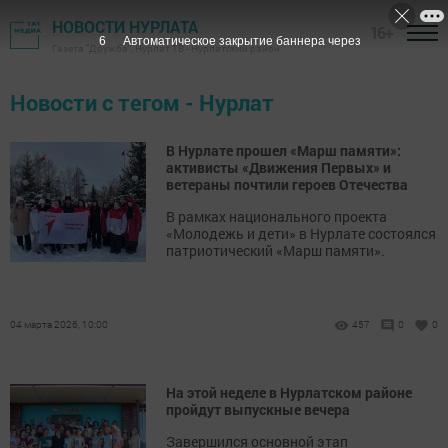
НОВОСТИ НУРЛАТА
16+
5
Автоматическое закрытие баннера через
Газета "Дружба", Нурлат ТВ - Нурлатский район
Новости с тегом - Нурлат
В Нурлате прошел «Марш памяти»:
активисты «Движения Первых» и
ветераны почтили героев Отечества
В рамках национального проекта
«Молодежь и дети» в Нурлате состоялся
патриотический «Марш памяти».
04 марта 2026, 10:00
457
0
0
На этой неделе в Нурлатском районе
пройдут выпускные вечера
Завершился основной этап