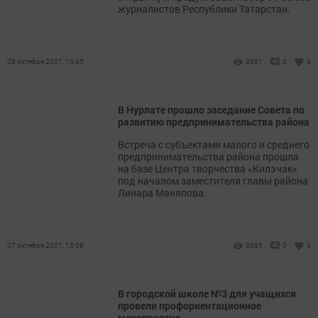
журналистов Республики Татарстан.
08 октября 2021, 10:45
3561
0
3
В Нурлате прошло заседание Совета по
развитию предпринимательства района
Встреча с субъектами малого и среднего
предпринимательства района прошла
на базе Центра творчества «Килэчэк»
под началом заместителя главы района
Линара Маняпова.
07 октября 2021, 13:08
3685
0
3
В городской школе №3 для учащихся
провели профориентационное
мероприятие