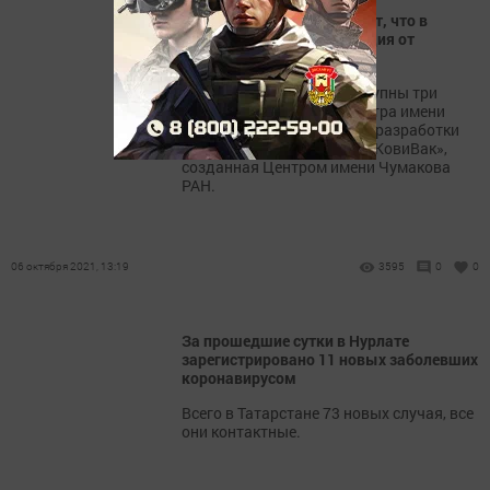
Татарстанцам напоминают, что в
республике идет вакцинация от
коронавируса
Жителям республики доступны три
вакцины: «Спутник V» Центра имени
Гамалеи, «ЭпиВакКорона» разработки
центра «Вектор», а также «КовиВак»,
созданная Центром имени Чумакова
РАН.
06 октября 2021, 13:19
3595
0
0
За прошедшие сутки в Нурлате
зарегистрировано 11 новых заболевших
коронавирусом
Всего в Татарстане 73 новых случая, все
они контактные.