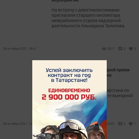
На встречу с девятиклассниками
пригласили старшего инспектора
межрайонного отдела надзорной
деятельности Альмариса Талипова.
06 октября 2021, 16:41
3811
0
0
В Нурлате состоится выездной прием
специалистов по тарифам на
коммунальные услуги
12 октября Госкомитет Татарстана по
тарифам проведет в Нурлате выездной
прием граждан.
06 октября 2021, 14:15
3451
0
1