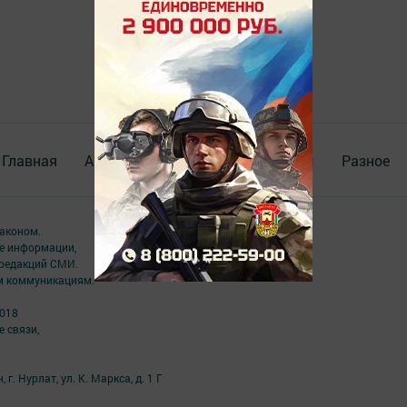
Главная
Актуальное видео
Документы
Разное
аконом.
ме информации,
 редакций СМИ.
ым коммуникациям.
2018
 связи,
г. Нурлат, ул. К. Маркса, д. 1 Г