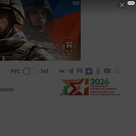
РУС
ТАТ
-обзор