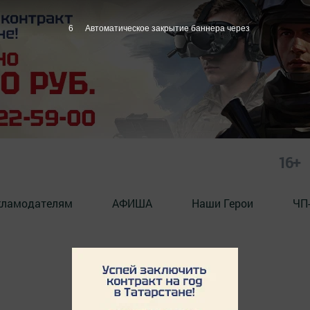
6
Автоматическое закрытие баннера через
16+
кламодателям
АФИША
Наши Герои
ЧП