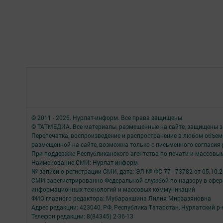
© 2011 - 2026. Нурлат-⁠информ. Все права защищены.
© ТАТМЕДИА. Все материалы, размещенные на сайте, защищены з
Перепечатка, воспроизведение и распространение в любом объе
размещенной на сайте, возможна только с письменного согласия
При поддержке Республиканского агентства по печати и массов
Наименование СМИ: Нурлат-⁠информ
№ записи о регистрации СМИ, дата: ЭЛ № ФС 77 -⁠ 73782 от 05.10.
СМИ зарегистрированно Федеральной службой по надзору в сфере
информационных технологий и массовых коммуникаций
ФИО главного редактора: Мубаракшина Лилия Мирзазяновна
Адрес редакции: 423040, РФ, Республика Татарстан, Нурлатский р-н, 
Телефон редакции: 8(84345) 2-36-13