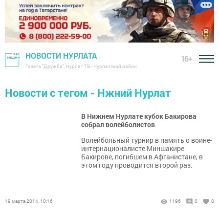
НОВОСТИ НУРЛАТА
16+
Газета "Дружба", Нурлат ТВ - Нурлатский район
Новости с тегом - Нжний Нурлат
В Нижнем Нурлате кубок Бакирова
собрал волейболистов
Волейбольный турнир в память о воине-
интернационалисте Миншакире
Бакирове, погибшем в Афганистане, в
этом году проводится второй раз.
19 марта 2014, 10:16
1196
0
0