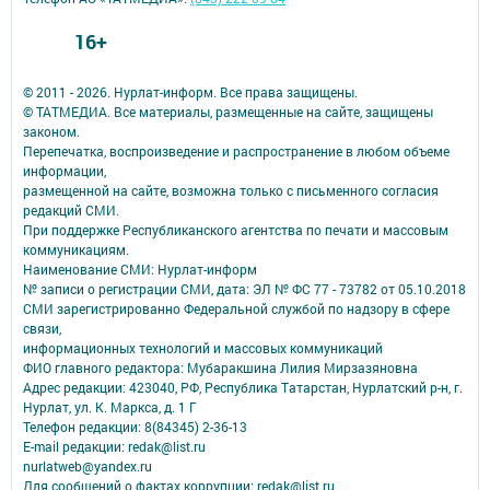
16+
© 2011 - 2026. Нурлат-⁠информ. Все права защищены.
© ТАТМЕДИА. Все материалы, размещенные на сайте, защищены
законом.
Перепечатка, воспроизведение и распространение в любом объеме
информации,
размещенной на сайте, возможна только с письменного согласия
редакций СМИ.
При поддержке Республиканского агентства по печати и массовым
коммуникациям.
Наименование СМИ: Нурлат-⁠информ
№ записи о регистрации СМИ, дата: ЭЛ № ФС 77 -⁠ 73782 от 05.10.2018
СМИ зарегистрированно Федеральной службой по надзору в сфере
связи,
информационных технологий и массовых коммуникаций
ФИО главного редактора: Мубаракшина Лилия Мирзазяновна
Адрес редакции: 423040, РФ, Республика Татарстан, Нурлатский р-н, г.
Нурлат, ул. К. Маркса, д. 1 Г
Телефон редакции: 8(84345) 2-36-13
E-mail редакции: redak@list.ru
nurlatweb@yandex.ru
Для сообщений о фактах коррупции: redak@list.ru ,