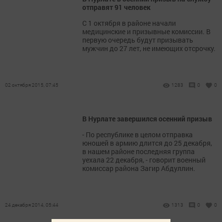
отправят 91 человек
С 1 октября в районе начали
медицинские и призывные комиссии. В
первую очередь будут призывать
мужчин до 27 лет, не имеющих отсрочку.
02 октября 2015, 07:45
1283
0
0
В Нурлате завершился осенний призыв
- По республике в целом отправка
юношей в армию длится до 25 декабря,
в нашем районе последняя группа
уехала 22 декабря, - говорит военный
комиссар района Загир Абдуллин.
24 декабря 2014, 05:44
1313
0
0