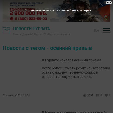
6
Автоматическое закрытие баннера через
НОВОСТИ НУРЛАТА
16+
Газета "Дружба", Нурлат ТВ - Нурлатский район
Новости с тегом - осенний призыв
В Нурлате начался осенний призыв
Всего более 3 тысяч ребят из Татарстана
осенью наденут военную форму и
отправятся служить в армию.
01 октября 2021, 14:04
3697
0
1
В Нурлате в осенний призыв на службу