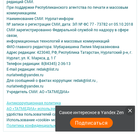
редакций СМИ.
При поддержке Республиканского агентства по печати и массовым
коммуникациям.
Наименование СМИ: Нурлат-⁠информ
№ записи о регистрации СМИ, дата: ЭЛ № ФС 77 -⁠ 73782 от 05.10.2018
СМИ зарегистрированно Федеральной службой по надзору в сфере
связи,
информационных технологий и массовых коммуникаций
ФИО главного редактора: Мубаракшина Лилия Мирзазяновна
Адрес редакции: 423040, РФ, Республика Татарстан, Нурлатский р-н, г.
Нурлат, ул. К. Маркса, д. 1 Г
Телефон редакции: 8(84345) 2-36-13
E-mail редакции: redak@list.ru
nurlatweb@yandex.ru
Для сообщений о фактах коррупции: redak@list.ru ,
nurlatweb@yandex.ru
Учредитель СМИ: АО «ТАТМЕДИА»
Антикоррупционная политика
АО «ТАТМЕДИА» использует «cookie»
для персонализации сервисов и
Самое интересное в Yandex Zen
удобства пользователей сайтом.
Использование «cookie» можно отменить в настройках браузера.
Подписаться
Политика конфиденциальности