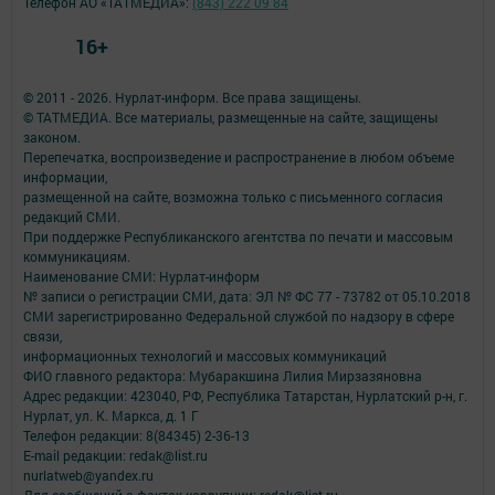
Телефон АО «ТАТМЕДИА»:
(843) 222 09 84
16+
© 2011 - 2026. Нурлат-⁠информ. Все права защищены.
© ТАТМЕДИА. Все материалы, размещенные на сайте, защищены
законом.
Перепечатка, воспроизведение и распространение в любом объеме
информации,
размещенной на сайте, возможна только с письменного согласия
редакций СМИ.
При поддержке Республиканского агентства по печати и массовым
коммуникациям.
Наименование СМИ: Нурлат-⁠информ
№ записи о регистрации СМИ, дата: ЭЛ № ФС 77 -⁠ 73782 от 05.10.2018
СМИ зарегистрированно Федеральной службой по надзору в сфере
связи,
информационных технологий и массовых коммуникаций
ФИО главного редактора: Мубаракшина Лилия Мирзазяновна
Адрес редакции: 423040, РФ, Республика Татарстан, Нурлатский р-н, г.
Нурлат, ул. К. Маркса, д. 1 Г
Телефон редакции: 8(84345) 2-36-13
E-mail редакции: redak@list.ru
nurlatweb@yandex.ru
Для сообщений о фактах коррупции: redak@list.ru ,