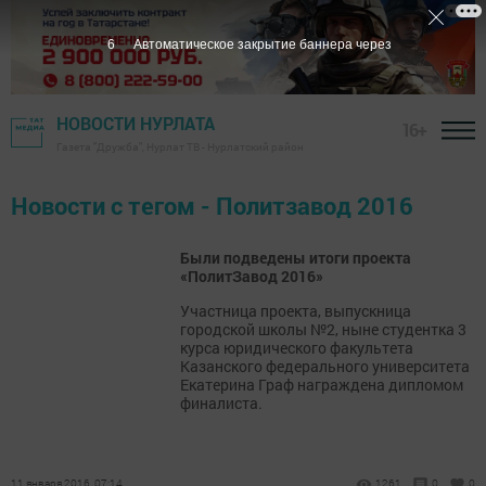
6
Автоматическое закрытие баннера через
НОВОСТИ НУРЛАТА
16+
Газета "Дружба", Нурлат ТВ - Нурлатский район
Новости с тегом - Политзавод 2016
Были подведены итоги проекта
«ПолитЗавод 2016»
Участница проекта, выпускница
городской школы №2, ныне студентка 3
курса юридического факультета
Казанского федерального университета
Екатерина Граф награждена дипломом
финалиста.
11 января 2016, 07:14
1261
0
0