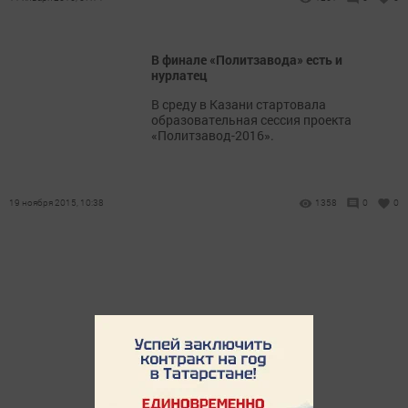
В финале «Политзавода» есть и
нурлатец
В среду в Казани стартовала
образовательная сессия проекта
«Политзавод-2016».
19 ноября 2015, 10:38
1358
0
0