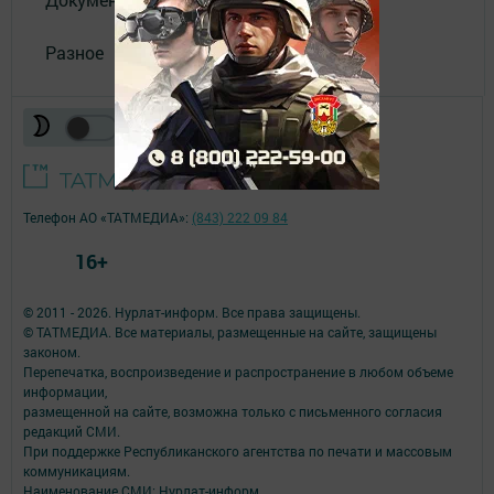
Разное
Телефон АО «ТАТМЕДИА»:
(843) 222 09 84
16+
© 2011 - 2026. Нурлат-⁠информ. Все права защищены.
© ТАТМЕДИА. Все материалы, размещенные на сайте, защищены
законом.
Перепечатка, воспроизведение и распространение в любом объеме
информации,
размещенной на сайте, возможна только с письменного согласия
редакций СМИ.
При поддержке Республиканского агентства по печати и массовым
коммуникациям.
Наименование СМИ: Нурлат-⁠информ