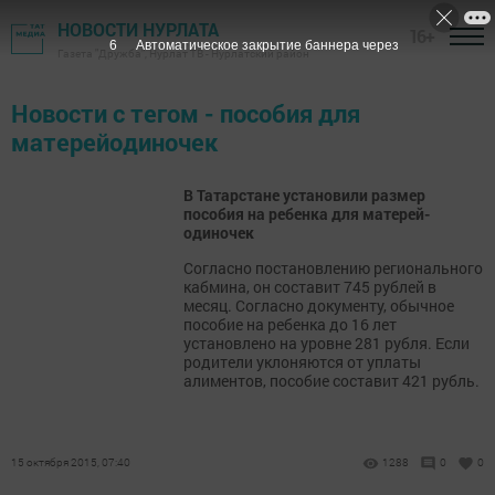
НОВОСТИ НУРЛАТА
16+
6
Автоматическое закрытие баннера через
Газета "Дружба", Нурлат ТВ - Нурлатский район
Новости с тегом - пособия для
матерейодиночек
В Татарстане установили размер
пособия на ребенка для матерей-
одиночек
Согласно постановлению регионального
кабмина, он составит 745 рублей в
месяц. Согласно документу, обычное
пособие на ребенка до 16 лет
установлено на уровне 281 рубля. Если
родители уклоняются от уплаты
алиментов, пособие составит 421 рубль.
15 октября 2015, 07:40
1288
0
0