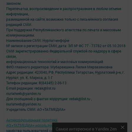
законом.
Перепечатка, воспроизведение и распространение в любом объеме
информации,
размещенной на сайте, возможна только с письменного согласия
редакций СМИ.
При поддержке Республиканского агентства по печати и массовым
коммуникациям.
Наименование СМИ: Нурлат-⁠информ
№ записи о регистрации СМИ, дата: ЭЛ № ФС 77 -⁠ 73782 от 05.10.2018
СМИ зарегистрированно Федеральной службой по надзору в сфере
связи,
информационных технологий и массовых коммуникаций
ФИО главного редактора: Мубаракшина Лилия Мирзазяновна
Адрес редакции: 423040, РФ, Республика Татарстан, Нурлатский р-н, г.
Нурлат, ул. К. Маркса, д. 1 Г
Телефон редакции: 8(84345) 2-36-13
E-mail редакции: redak@list.ru
nurlatweb@yandex.ru
Для сообщений о фактах коррупции: redak@list.ru ,
nurlatweb@yandex.ru
Учредитель СМИ: АО «ТАТМЕДИА»
Антикоррупционная политика
АО «ТАТМЕДИА» использует «cookie»
для персонализации сервисов и
Самое интересное в Yandex Zen
удобства пользователей сайтом.