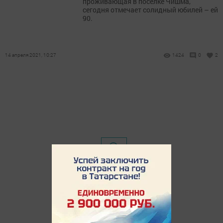
проживающая в поселке Чишма,
сегодня отмечает солидный юбилей – ей
90.
14 апреля 2021, 10:27
1424
0
2