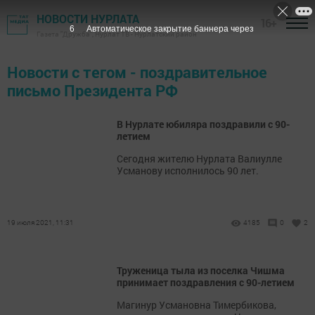
НОВОСТИ НУРЛАТА
16+
6
Автоматическое закрытие баннера через
Газета "Дружба", Нурлат ТВ - Нурлатский район
Новости с тегом - поздравительное
письмо Президента РФ
В Нурлате юбиляра поздравили с 90-
летием
​​​​​​​Сегодня жителю Нурлата Валиулле
Усманову исполнилось 90 лет.
19 июля 2021, 11:31
4185
0
2
Труженица тыла из поселка Чишма
принимает поздравления с 90-летием
​​​​​​​Магинур Усмановна Тимербикова,