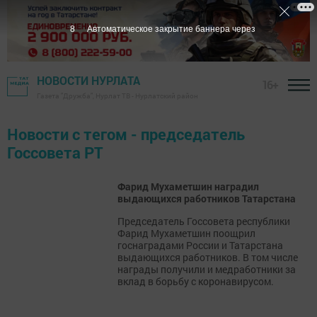
7
Автоматическое закрытие баннера через
НОВОСТИ НУРЛАТА
16+
Газета "Дружба", Нурлат ТВ - Нурлатский район
Новости с тегом - председатель
Госсовета РТ
Фарид Мухаметшин наградил
выдающихся работников Татарстана
​​​​​​​Председатель Госсовета республики
Фарид Мухаметшин поощрил
госнаградами России и Татарстана
выдающихся работников. В том числе
награды получили и медработники за
вклад в борьбу с коронавирусом.