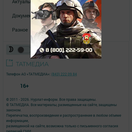
Актуальное видео
Документы
Разное
Телефон АО «ТАТМЕДИА»:
(843) 222 09 84
16+
© 2011 - 2026. Нурлат-⁠информ. Все права защищены.
© ТАТМЕДИА. Все материалы, размещенные на сайте, защищены
законом.
Перепечатка, воспроизведение и распространение в любом объеме
информации,
размещенной на сайте, возможна только с письменного согласия
редакций СМИ.