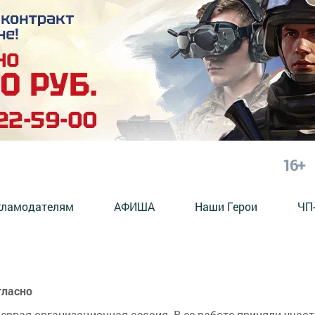
16+
кламодателям
АФИША
Наши Герои
ЧП
гласно
первая организационная сессия. В ее работе приняли участ