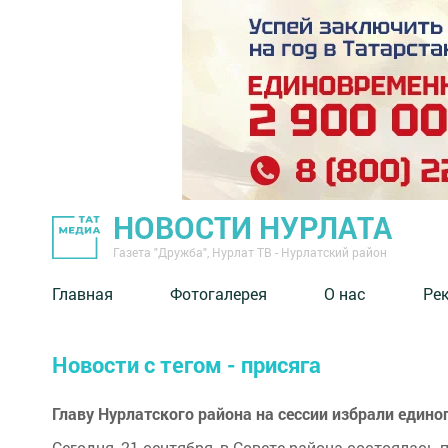
НОВОСТИ НУРЛАТА
Газета "Дружба", Нурлат ТВ - Нурлатский район
Главная
Фотогалерея
О нас
Ре
Новости с тегом - присяга
Главу Нурлатского района на сессии избрали едино
Сегодня, 21 сентября, в Совете района состоялась 