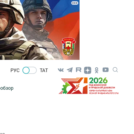
РУС
ТАТ
-обзор
ие