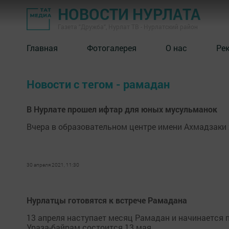
НОВОСТИ НУРЛАТА
Газета "Дружба", Нурлат ТВ - Нурлатский район
Главная
Фотогалерея
О нас
Ре
Новости с тегом - рамадан
В Нурлате прошел ифтар для юных мусульманок
Вчера в образовательном центре имени Ахмадзаки
30 апреля 2021, 11:30
Нурлатцы готовятся к встрече Рамадана
13 апреля наступает месяц Рамадан и начинается 
Ураза-байрам состоится 13 мая.