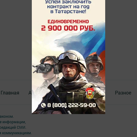
Главная
Актуальное видео
Документы
Разное
аконом.
ме информации,
 редакций СМИ.
ым коммуникациям.