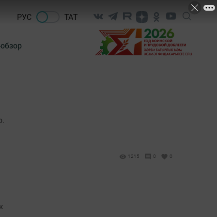
РУС
ТАТ
-обзор
р.
1215
0
0
к