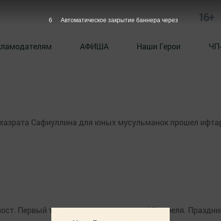
16+
6
Автоматическое закрытие баннера через
кламодателям
АФИША
Наши Герои
ЧП
 хазрата Сафиуллина для юных мусульманок прошел ифта
пост. Первый таравих-намаз – вечером 12 апреля. Праздни