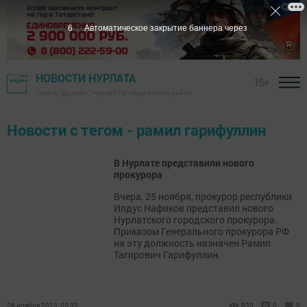
6
Автоматическое закрытие баннера через
НОВОСТИ НУРЛАТА
16+
Газета "Дружба", Нурлат ТВ - Нурлатский район
Новости с тегом - рамил гарифуллин
В Нурлате представили нового
прокурора
Вчера, 25 ноября, прокурор республики
Илдус Нафиков представил нового
Нурлатского городского прокурора.
Приказом Генерального прокурора РФ
на эту должность назначен Рамил
Тагирович Гарифуллин.
26 ноября 2013, 05:33
833
0
0