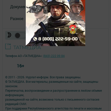
Документы
Разное
Телефон АО «ТАТМЕДИА»:
(843) 222 09 84
16+
© 2011 - 2026. Нурлат-⁠информ. Все права защищены.
© ТАТМЕДИА. Все материалы, размещенные на сайте, защищены
законом.
Перепечатка, воспроизведение и распространение в любом объеме
информации,
размещенной на сайте, возможна только с письменного согласия
редакций СМИ.
При поддержке Республиканского агентства по печати и массовым