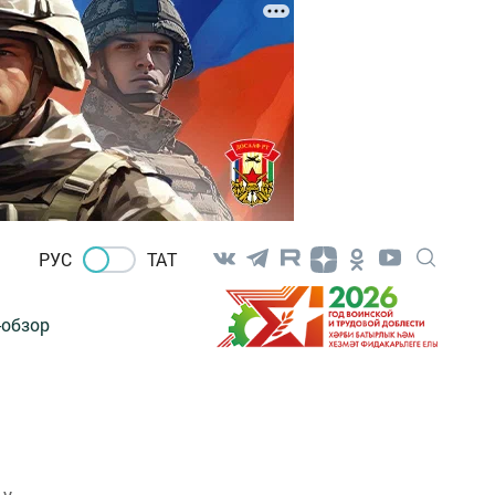
РУС
ТАТ
-обзор
 у