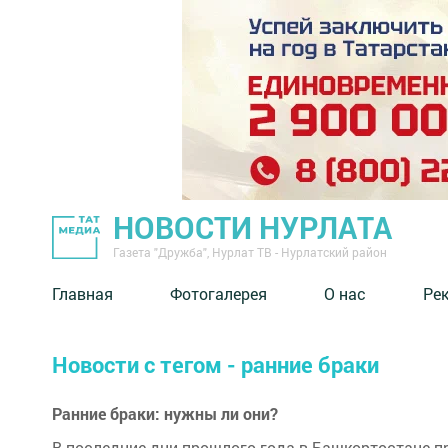
НОВОСТИ НУРЛАТА
Газета "Дружба", Нурлат ТВ - Нурлатский район
Главная
Фотогалерея
О нас
Ре
Новости с тегом - ранние браки
Ранние браки: нужны ли они?
В последние дни прошлого года в Башкортостане пр