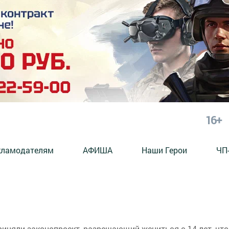
16+
кламодателям
АФИША
Наши Герои
ЧП
иняли законопроект, разрешающий жениться с 14 лет, что