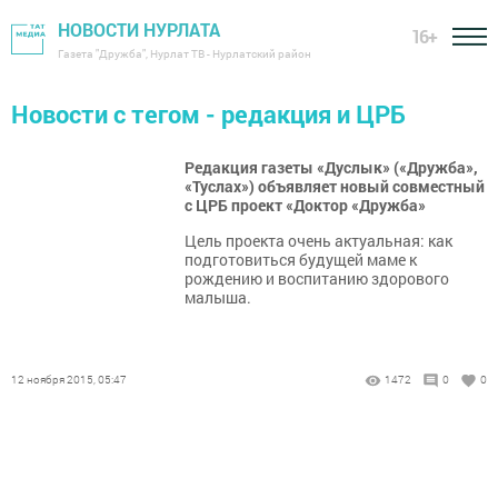
НОВОСТИ НУРЛАТА
16+
Газета "Дружба", Нурлат ТВ - Нурлатский район
Новости с тегом - редакция и ЦРБ
Редакция газеты «Дуслык» («Дружба»,
«Туслах») объявляет новый совместный
с ЦРБ проект «Доктор «Дружба»
Цель проекта очень актуальная: как
подготовиться будущей маме к
рождению и воспитанию здорового
малыша.
12 ноября 2015, 05:47
1472
0
0