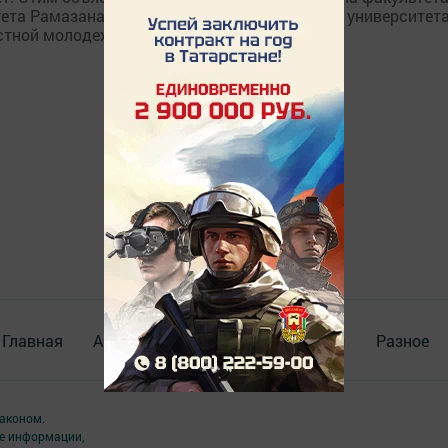
ета Рамазана Курамшина. Ведь руководство университета
тной молодежи....
Главная
Актуальное видео
Документы
Разное
аконом.
ме информации,