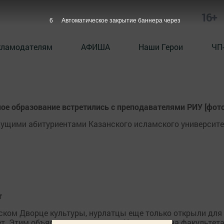
16+
6
Автоматическое закрытие баннера через
кламодателям
АФИША
Наши Герои
ЧП
е образование встретились с преподавателями РИУ [фото
удущими абитуриентами Казанского исламского университе
т
дском Дворце культуры, нурлатцы еще только открыли для
т. Этим объясняется и приезд в Нурлат декана факультет