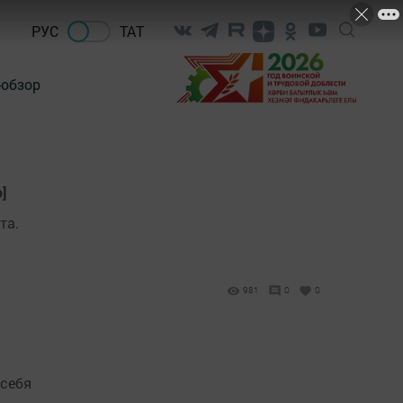
РУС
ТАТ
-обзор
]
та.
981
0
0
 себя
а