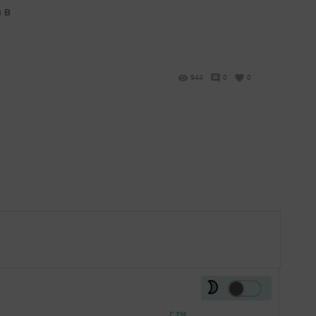
 в
944
0
0