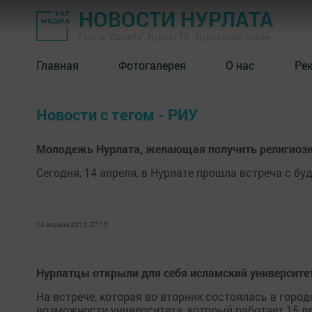
НОВОСТИ НУРЛАТА
Газета "Дружба", Нурлат ТВ - Нурлатский район
Главная
Фотогалерея
О нас
Ре
Новости с тегом - РИУ
Молодежь Нурлата, желающая получить религиозно
Сегодня, 14 апреля, в Нурлате прошла встреча с б
14 апреля 2016, 07:15
Нурлатцы открыли для себя исламский университе
На встрече, которая во вторник состоялась в горо
возможности университета, который работает 15 ле