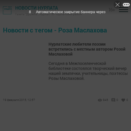
НОВОСТИ НУРЛАТА
16+
8
Автоматическое закрытие баннера через
Газета "Дружба", Нурлат ТВ - Нурлатский район
Новости с тегом - Роза Маслахова
Нурлатские любители поэзии
встретились с местным автором Розой
Маслаховой
Сегодня в Межпоселенческой
библиотеке состоялся творческий вечер
нашей землячки, учительницы, поэтессы
Розы Маслаховой.
19 февраля 2015, 12:57
945
0
0