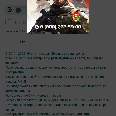
Телефон АО «ТАТМЕДИА»:
(843) 222 09 84
16+
© 2011 - 2026. Нурлат-⁠информ. Все права защищены.
© ТАТМЕДИА. Все материалы, размещенные на сайте, защищены
законом.
Перепечатка, воспроизведение и распространение в любом объеме
информации,
размещенной на сайте, возможна только с письменного согласия
редакций СМИ.
При поддержке Республиканского агентства по печати и массовым
коммуникациям.
Наименование СМИ: Нурлат-⁠информ
№ записи о регистрации СМИ, дата: ЭЛ № ФС 77 -⁠ 73782 от 05.10.2018
СМИ зарегистрированно Федеральной службой по надзору в сфере
связи,
информационных технологий и массовых коммуникаций