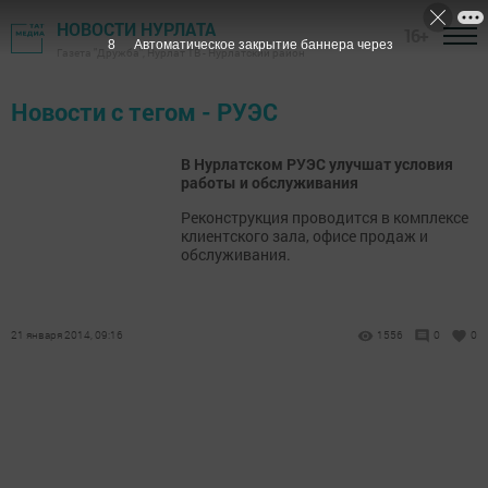
НОВОСТИ НУРЛАТА
16+
8
Автоматическое закрытие баннера через
Газета "Дружба", Нурлат ТВ - Нурлатский район
Новости с тегом - РУЭС
В Нурлатском РУЭС улучшат условия
работы и обслуживания
Реконструкция проводится в комплексе
клиентского зала, офисе продаж и
обслуживания.
21 января 2014, 09:16
1556
0
0