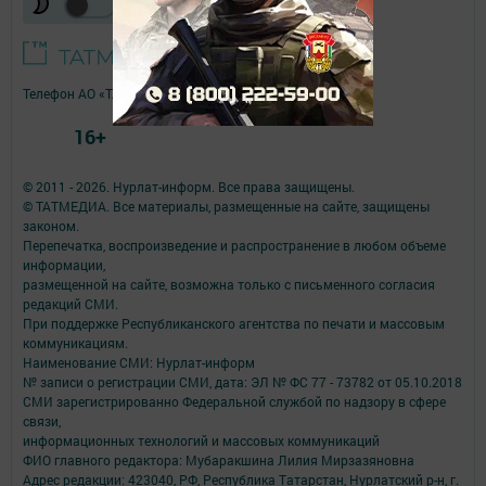
Телефон АО «ТАТМЕДИА»:
(843) 222 09 84
16+
© 2011 - 2026. Нурлат-⁠информ. Все права защищены.
© ТАТМЕДИА. Все материалы, размещенные на сайте, защищены
законом.
Перепечатка, воспроизведение и распространение в любом объеме
информации,
размещенной на сайте, возможна только с письменного согласия
редакций СМИ.
При поддержке Республиканского агентства по печати и массовым
коммуникациям.
Наименование СМИ: Нурлат-⁠информ
№ записи о регистрации СМИ, дата: ЭЛ № ФС 77 -⁠ 73782 от 05.10.2018
СМИ зарегистрированно Федеральной службой по надзору в сфере
связи,
информационных технологий и массовых коммуникаций
ФИО главного редактора: Мубаракшина Лилия Мирзазяновна
Адрес редакции: 423040, РФ, Республика Татарстан, Нурлатский р-н, г.