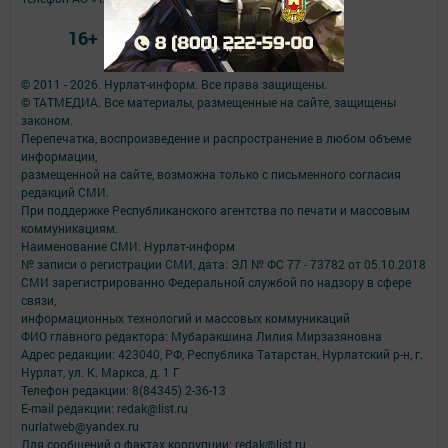
16+
© 2011 - 2026. Нурлат-⁠информ. Все права защищены.
© ТАТМЕДИА. Все материалы, размещенные на сайте, защищены
законом.
Перепечатка, воспроизведение и распространение в любом объеме
информации,
размещенной на сайте, возможна только с письменного согласия
редакций СМИ.
При поддержке Республиканского агентства по печати и массовым
коммуникациям.
Наименование СМИ: Нурлат-⁠информ
№ записи о регистрации СМИ, дата: ЭЛ № ФС 77 -⁠ 73782 от 05.10.2018
СМИ зарегистрированно Федеральной службой по надзору в сфере
связи,
информационных технологий и массовых коммуникаций
ФИО главного редактора: Мубаракшина Лилия Мирзазяновна
Адрес редакции: 423040, РФ, Республика Татарстан, Нурлатский р-н, г.
Нурлат, ул. К. Маркса, д. 1 Г
Телефон редакции: 8(84345) 2-36-13
E-mail редакции: redak@list.ru
nurlatweb@yandex.ru
Для сообщений о фактах коррупции: redak@list.ru ,