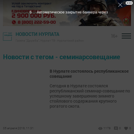
6
Автоматическое закрытие баннера через
НОВОСТИ НУРЛАТА
16+
Газета "Дружба", Нурлат ТВ - Нурлатский район
Новости с тегом - семинарсовещание
В Нурлате состоялось республиканское
совещание
Сегодня в Нурлате состоялся
республиканский семинар-совещание по
успешному завершению зимнего
стойлового содержания крупного
рогатого скота.
05 апреля 2016, 11:31
1178
0
0