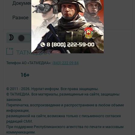
Документы
Разное
Телефон АО «ТАТМЕДИА»:
(843) 222 09 84
16+
© 2011 - 2026. Нурлат-⁠информ. Все права защищены.
© ТАТМЕДИА. Все материалы, размещенные на сайте, защищены
законом.
Перепечатка, воспроизведение и распространение в любом объеме
информации,
размещенной на сайте, возможна только с письменного согласия
редакций СМИ.
При поддержке Республиканского агентства по печати и массовым
коммуникациям.