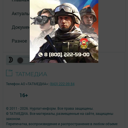
Актуальное видео
Документы
Разное
Телефон АО «ТАТМЕДИА»:
(843) 222 09 84
16+
© 2011 - 2026. Нурлат-⁠информ. Все права защищены.
© ТАТМЕДИА. Все материалы, размещенные на сайте, защищены
законом.
Перепечатка, воспроизведение и распространение в любом объеме