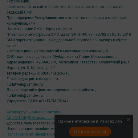
информации,
размещенной на сайте, возможна только с письменного согласия
редакций СМИ.
При поддержке Республиканского агентства по печати и массовым
коммуникациям.
Наименование СМИ: Нурлат-⁠информ
№ записи о регистрации СМИ, дата: ЭЛ № ФС 77 -⁠ 73782 от 05.10.2018
СМИ зарегистрированно Федеральной службой по надзору в сфере
связи,
информационных технологий и массовых коммуникаций
ФИО главного редактора: Мубаракшина Лилия Мирзазяновна
Адрес редакции: 423040, РФ, Республика Татарстан, Нурлатский р-н, г.
Нурлат, ул. К. Маркса, д. 1 Г
Телефон редакции: 8(84345) 2-36-13
E-mail редакции: redak@list.ru
nurlatweb@yandex.ru
Для сообщений о фактах коррупции: redak@list.ru ,
nurlatweb@yandex.ru
Учредитель СМИ: АО «ТАТМЕДИА»
Антикоррупционная политика
АО «ТАТМЕДИА» использует «cookie»
для персонализации сервисов и
Самое интересное в Yandex Zen
удобства пользователей сайтом.
Использование «cookie» можно отменить в настройках браузера.
Подписаться
Политика конфиденциальности