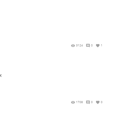
3124
0
1
х
1708
0
0