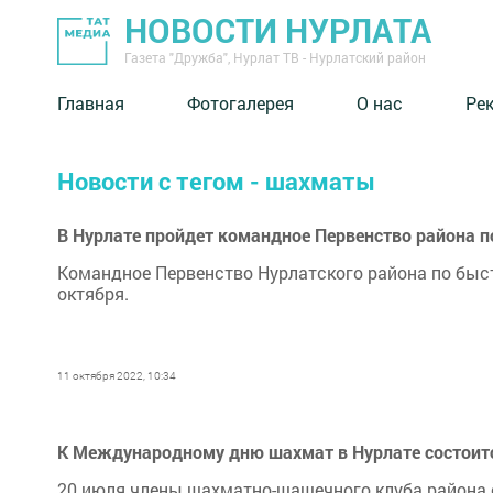
НОВОСТИ НУРЛАТА
Газета "Дружба", Нурлат ТВ - Нурлатский район
Главная
Фотогалерея
О нас
Ре
Новости с тегом - шахматы
В Нурлате пройдет командное Первенство района
Командное Первенство Нурлатского района по быс
октября.
11 октября 2022, 10:34
К Международному дню шахмат в Нурлате состоит
20 июля члены шахматно-шашечного клуба района