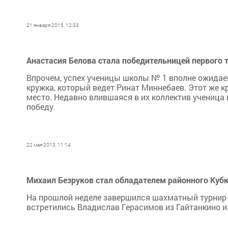
21 января 2015, 12:33
Анастасия Белова стала победительницей первого 
Впрочем, успех ученицы школы № 1 вполне ожидаем
кружка, который ведет Ринат Миннебаев. Этот же 
место. Недавно влившаяся в их коллектив учениц
победу.
22 мая 2013, 11:14
Михаил Безруков стал обладателем районного Куб
На прошлой неделе завершился шахматный турнир н
встретились Владислав Герасимов из Гайтанкино и