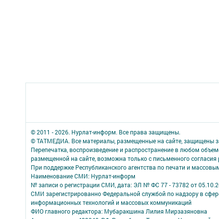
© 2011 - 2026. Нурлат-⁠информ. Все права защищены.
© ТАТМЕДИА. Все материалы, размещенные на сайте, защищены з
Перепечатка, воспроизведение и распространение в любом объе
размещенной на сайте, возможна только с письменного согласия
При поддержке Республиканского агентства по печати и массов
Наименование СМИ: Нурлат-⁠информ
№ записи о регистрации СМИ, дата: ЭЛ № ФС 77 -⁠ 73782 от 05.10.
СМИ зарегистрированно Федеральной службой по надзору в сфере
информационных технологий и массовых коммуникаций
ФИО главного редактора: Мубаракшина Лилия Мирзазяновна