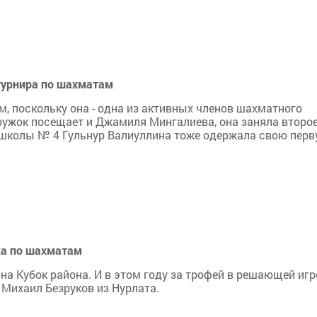
турнира по шахматам
, поскольку она - одна из активных членов шахматного
кружок посещает и Джамиля Мингалиева, она заняла второ
а школы № 4 Гульнур Валиуллина тоже одержала свою пер
ка по шахматам
а Кубок района. И в этом году за трофей в решающей игр
 Михаил Безруков из Нурлата.