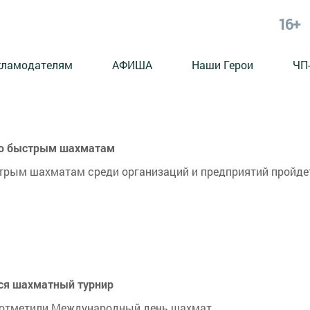
16+
кламодателям
АФИША
Наши Герои
ЧП
 по быстрым шахматам
трым шахматам среди организаций и предприятий пройде
ся шахматный турнир
 отметили Международный день шахмат.