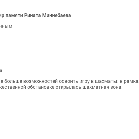
ир памяти Рината Миннебаева
онным.
а
т еще больше возможностей освоить игру в шахматы: в рамка
жественной обстановке открылась шахматная зона.