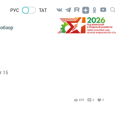
РУС
ТАТ
-обзор
т 15
855
0
0