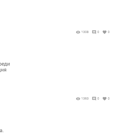
1308
0
0
реди
дня
1363
0
0
а.