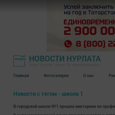
НОВОСТИ НУРЛАТА
Газета "Дружба", Нурлат ТВ - Нурлатский район
Главная
Фотогалерея
О нас
Ре
Новости с тегом - школа 1
В городской школе №1 прошла викторина по проф
В антинаркотической акции приняли участие и де