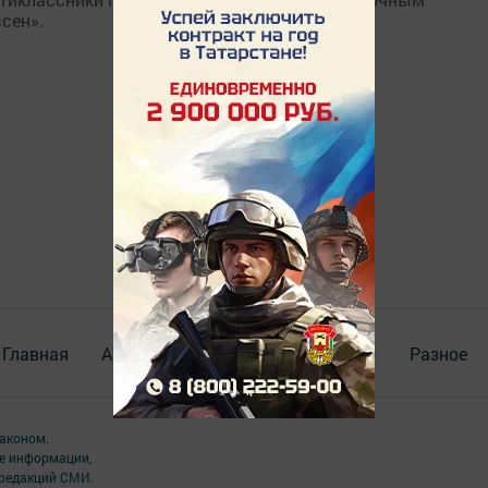
сен».
Главная
Актуальное видео
Документы
Разное
аконом.
ме информации,
 редакций СМИ.