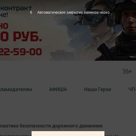
6
Автоматическое закрытие баннера через
16+
кламодателям
АФИША
Наши Герои
ЧП
илактике безопасности дорожного движения
вятиклассники городской школы №1, с раздаточным