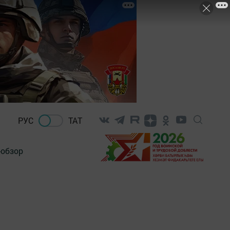
РУС
ТАТ
-обзор