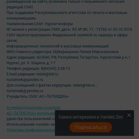
размещенной на сайте, возможна только с письменного согласия
редакций СМИ.
При поддержке Республиканского агентства по печати и массовым
коммуникациям.
Наименование СМИ: Нурлат-⁠информ
№ записи о регистрации СМИ, дата: ЭЛ № ФС 77 -⁠ 73782 от 05.10.2018
СМИ зарегистрированно Федеральной службой по надзору в сфере
связи,
информационных технологий и массовых коммуникаций
ФИО главного редактора: Мубаракшина Лилия Мирзазяновна
Адрес редакции: 423040, РФ, Республика Татарстан, Нурлатский р-н, г.
Нурлат, ул. К. Маркса, д. 1 Г
Телефон редакции: 8(84345) 2-36-13
E-mail редакции: redak@list.ru
nurlatweb@yandex.ru
Для сообщений о фактах коррупции: redak@list.ru ,
nurlatweb@yandex.ru
Учредитель СМИ: АО «ТАТМЕДИА»
Антикоррупционная политика
АО «ТАТМЕДИА» использует «cookie»
для персонализации сервисов и
Самое интересное в Yandex Zen
удобства пользователей сайтом.
Использование «cookie» можно отменить в настройках браузера.
Подписаться
Политика конфиденциальности