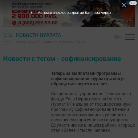
7
Автоматическое закрытие баннера через
НОВОСТИ НУРЛАТА
16+
Газета "Дружба", Нурлат ТВ - Нурлатский район
Новости с тегом - софинансирование
Теперь за выплатами программы
софинансирования нурлатцы могут
обращаться через пять лет
Специалисты управления Пенсионного
фонда РФ в Нурлатском районе и г.
Нурлат РТ называют государственную
программу софинансирования пенсии
уникальной возможность увеличить
свою пенсию при участии государства.
Ее участниками в нашем районе и городе
стали более 3 тысяч человек.