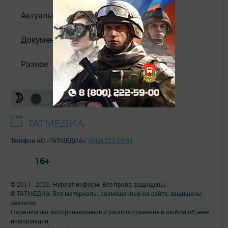
Актуальное видео
Документы
Разное
Телефон АО «ТАТМЕДИА»:
(843) 222 09 84
16+
© 2011 - 2026. Нурлат-⁠информ. Все права защищены.
© ТАТМЕДИА. Все материалы, размещенные на сайте, защищены
законом.
Перепечатка, воспроизведение и распространение в любом объеме
информации,