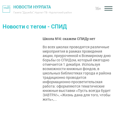
НОВОСТИ НУРЛАТА
16+
Газета "Дружба", Нурлат ТВ - Нурлатский район
Новости с тегом - СПИД
Школа №4: скажем СПИДу нет
Во всех школах проводятся различные
мероприятия в рамках проведения
акции, приуроченной к Всемирному дню
борьбы со СПИДом, который ежегодно
отмечается 1 декабря. Используя
возможности книжных фондов, в
школьных библиотеках города и района
традиционно проводится
информационно-просветительская
работа: оформляются тематические
книжные выставки «Пусть всегда будет
ЗАВТРА!», «Жизнь дана для того, чтобы
жить»,...