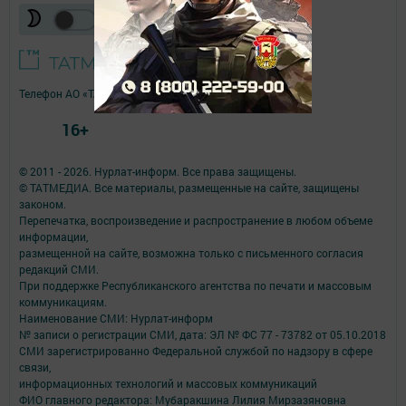
Телефон АО «ТАТМЕДИА»:
(843) 222 09 84
16+
© 2011 - 2026. Нурлат-⁠информ. Все права защищены.
© ТАТМЕДИА. Все материалы, размещенные на сайте, защищены
законом.
Перепечатка, воспроизведение и распространение в любом объеме
информации,
размещенной на сайте, возможна только с письменного согласия
редакций СМИ.
При поддержке Республиканского агентства по печати и массовым
коммуникациям.
Наименование СМИ: Нурлат-⁠информ
№ записи о регистрации СМИ, дата: ЭЛ № ФС 77 -⁠ 73782 от 05.10.2018
СМИ зарегистрированно Федеральной службой по надзору в сфере
связи,
информационных технологий и массовых коммуникаций
ФИО главного редактора: Мубаракшина Лилия Мирзазяновна