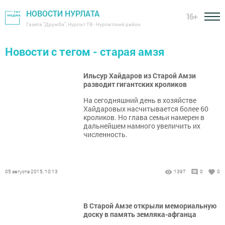
НОВОСТИ НУРЛАТА
16+
Газета "Дружба", Нурлат ТВ - Нурлатский район
Новости с тегом - старая амзя
Ильсур Хайдаров из Старой Амзи
разводит гигантских кроликов
На сегодняшний день в хозяйстве
Хайдаровых насчитывается более 60
кроликов. Но глава семьи намерен в
дальнейшем намного увеличить их
численность.
05 августа 2015, 10:13
1397
0
0
В Старой Амзе открыли мемориальную
доску в память земляка-афганца