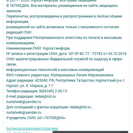
© 2011 - 2026. Нурлат-⁠информ. Все права защищены.
© ТАТМЕДИА. Все материалы, размещенные на сайте, защищены
законом.
Перепечатка, воспроизведение и распространение в любом объеме
информации,
размещенной на сайте, возможна только с письменного согласия
редакций СМИ.
При поддержке Республиканского агентства по печати и массовым
коммуникациям.
Наименование СМИ: Нурлат-⁠информ
№ записи о регистрации СМИ, дата: ЭЛ № ФС 77 -⁠ 73782 от 05.10.2018
СМИ зарегистрированно Федеральной службой по надзору в сфере
связи,
информационных технологий и массовых коммуникаций
ФИО главного редактора: Мубаракшина Лилия Мирзазяновна
Адрес редакции: 423040, РФ, Республика Татарстан, Нурлатский р-н, г.
Нурлат, ул. К. Маркса, д. 1 Г
Телефон редакции: 8(84345) 2-36-13
E-mail редакции: redak@list.ru
nurlatweb@yandex.ru
Для сообщений о фактах коррупции: redak@list.ru ,
nurlatweb@yandex.ru
Учредитель СМИ: АО «ТАТМЕДИА»
Антикоррупционная политика