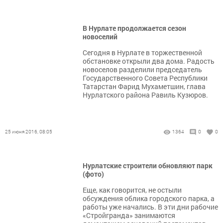
В Нурлате продолжается сезон
новоселий
Сегодня в Нурлате в торжественной
обстановке открыли два дома. Радость
новоселов разделили председатель
Государственного Совета Республики
Татарстан Фарид Мухаметшин, глава
Нурлатского района Равиль Кузюров.
25 июня 2016, 08:05
1364
0
0
Нурлатские строители обновляют парк
(фото)
Еще, как говорится, не остыли
обсуждения облика городского парка, а
работы уже начались. В эти дни рабочие
«Стройгранда» занимаются