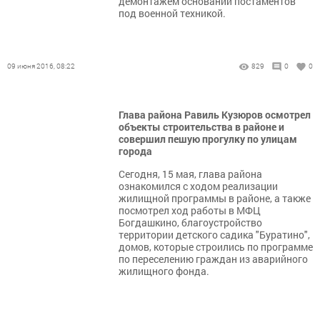
демонтажем оснований постаментов
под военной техникой.
09 июня 2016, 08:22
829
0
0
Глава района Равиль Кузюров осмотрел
объекты строительства в районе и
совершил пешую прогулку по улицам
города
Сегодня, 15 мая, глава района
ознакомился с ходом реализации
жилищной программы в районе, а также
посмотрел ход работы в МФЦ
Богдашкино, благоустройство
территории детского садика "Буратино",
домов, которые строились по программе
по переселению граждан из аварийного
жилищного фонда.