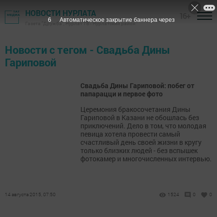
НОВОСТИ НУРЛАТА
16+
6
Автоматическое закрытие баннера через
Газета "Дружба", Нурлат ТВ - Нурлатский район
Новости с тегом - Свадьба Дины
Гариповой
Свадьба Дины Гариповой: побег от
папарацци и первое фото
Церемония бракосочетания Дины
Гариповой в Казани не обошлась без
приключений. Дело в том, что молодая
певица хотела провести самый
счастливый день своей жизни в кругу
только близких людей - без вспышек
фотокамер и многочисленных интервью.
14 августа 2015, 07:50
1524
0
0