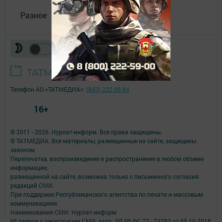
Разное
Телефон АО «ТАТМЕДИА»:
(843) 222 09 84
16+
© 2011 - 2026. Нурлат-⁠информ. Все права защищены.
© ТАТМЕДИА. Все материалы, размещенные на сайте, защищены
законом.
Перепечатка, воспроизведение и распространение в любом объеме
информации,
размещенной на сайте, возможна только с письменного согласия
редакций СМИ.
При поддержке Республиканского агентства по печати и массовым
коммуникациям.
Наименование СМИ: Нурлат-⁠информ
№ записи о регистрации СМИ, дата: ЭЛ № ФС 77 -⁠ 73782 от 05.10.2018