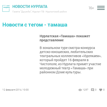
НОВОСТИ НУРЛАТА
16+
Газета "Дружба", Нурлат ТВ - Нурлатский район
Новости с тегом - тамаша
Нурлатская «Тамаша» покажет
представление
В зональном туре смотра-конкурса
детско-юношеских, любительских
театральных коллективов «Иделкәем»,
который пройдет 16 февраля в
Чистополе, из Нурлата примет участие
молодежный театр «Тамаша» при
районном Доме культуры.
12 февраля 2014, 10:00
1257
0
0