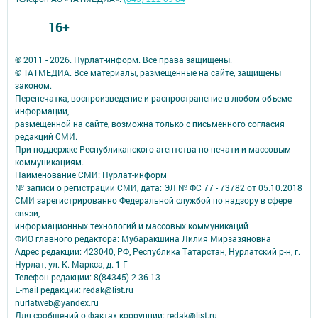
16+
© 2011 - 2026. Нурлат-⁠информ. Все права защищены.
© ТАТМЕДИА. Все материалы, размещенные на сайте, защищены
законом.
Перепечатка, воспроизведение и распространение в любом объеме
информации,
размещенной на сайте, возможна только с письменного согласия
редакций СМИ.
При поддержке Республиканского агентства по печати и массовым
коммуникациям.
Наименование СМИ: Нурлат-⁠информ
№ записи о регистрации СМИ, дата: ЭЛ № ФС 77 -⁠ 73782 от 05.10.2018
СМИ зарегистрированно Федеральной службой по надзору в сфере
связи,
информационных технологий и массовых коммуникаций
ФИО главного редактора: Мубаракшина Лилия Мирзазяновна
Адрес редакции: 423040, РФ, Республика Татарстан, Нурлатский р-н, г.
Нурлат, ул. К. Маркса, д. 1 Г
Телефон редакции: 8(84345) 2-36-13
E-mail редакции: redak@list.ru
nurlatweb@yandex.ru
Для сообщений о фактах коррупции: redak@list.ru ,