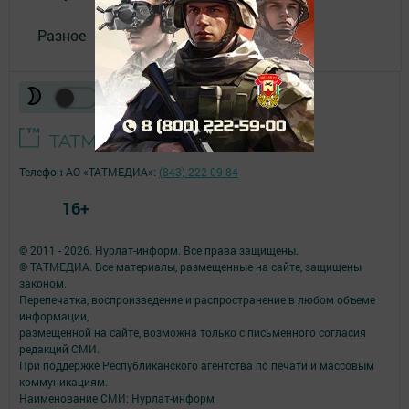
Разное
Телефон АО «ТАТМЕДИА»:
(843) 222 09 84
16+
© 2011 - 2026. Нурлат-⁠информ. Все права защищены.
© ТАТМЕДИА. Все материалы, размещенные на сайте, защищены
законом.
Перепечатка, воспроизведение и распространение в любом объеме
информации,
размещенной на сайте, возможна только с письменного согласия
редакций СМИ.
При поддержке Республиканского агентства по печати и массовым
коммуникациям.
Наименование СМИ: Нурлат-⁠информ