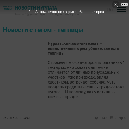
НОВОСТИ НУРЛАТА
16+
8
Автоматическое закрытие баннера через
Газета "Дружба", Нурлат ТВ - Нурлатский район
Новости с тегом - теплицы
Нурлатский дом-интернат –
единственный в республике, где есть
теплицы
Огромный его сад-огород площадью в 1
гектар можно сказать ничем не
отличается от личных приусадебных
участков - уже при входе, виляя
хвостиком, встречает собачка, чуть
поодаль среди тыквенных грядок стоят
пугала … И повсюду, как у истинных
хозяев, порядок.
06 июня 2013, 04:43
2130
0
0