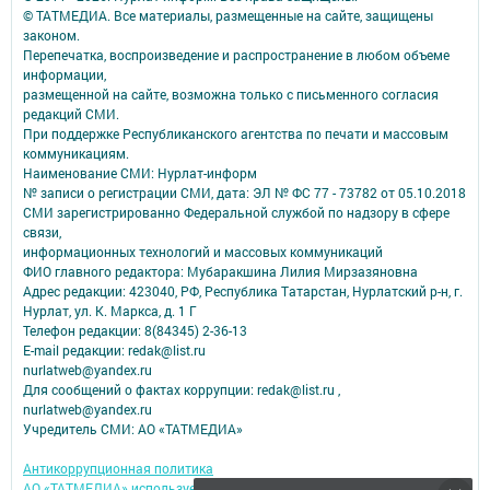
© ТАТМЕДИА. Все материалы, размещенные на сайте, защищены
законом.
Перепечатка, воспроизведение и распространение в любом объеме
информации,
размещенной на сайте, возможна только с письменного согласия
редакций СМИ.
При поддержке Республиканского агентства по печати и массовым
коммуникациям.
Наименование СМИ: Нурлат-⁠информ
№ записи о регистрации СМИ, дата: ЭЛ № ФС 77 -⁠ 73782 от 05.10.2018
СМИ зарегистрированно Федеральной службой по надзору в сфере
связи,
информационных технологий и массовых коммуникаций
ФИО главного редактора: Мубаракшина Лилия Мирзазяновна
Адрес редакции: 423040, РФ, Республика Татарстан, Нурлатский р-н, г.
Нурлат, ул. К. Маркса, д. 1 Г
Телефон редакции: 8(84345) 2-36-13
E-mail редакции: redak@list.ru
nurlatweb@yandex.ru
Для сообщений о фактах коррупции: redak@list.ru ,
nurlatweb@yandex.ru
Учредитель СМИ: АО «ТАТМЕДИА»
Антикоррупционная политика
АО «ТАТМЕДИА» использует «cookie»
для персонализации сервисов и