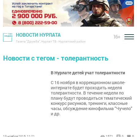
НОВОСТИ НУРЛАТА
16+
Газета "Дружба", Нурлат ТВ - Нурлатский район
Новости с тегом - толерантность
В Нурлате детей учат толерантности
С 16 ноября в коррекционном школе-
интернате будет проходить неделя
толерантности. В течение недели по
плану будут проводиться тематический
конкурс рисунков, тренинги, классные
часы, обсуждение кинофильма "Чучело"
и др.
13 ноября 2015, 11:21
1571
0
0