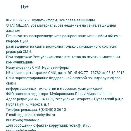
16+
© 2011 - 2026. Нурлат-⁠информ. Все права защищены.
© ТАТМЕДИА. Все материалы, размещенные на сайте, защищены
законом.
Перепечатка, воспроизведение и распространение в любом объеме
информации,
размещенной на сайте, возможна только с письменного согласия
редакций СМИ.
При поддержке Республиканского агентства по печати и массовым
коммуникациям.
Наименование СМИ: Нурлат-⁠информ
№ записи о регистрации СМИ, дата: ЭЛ № ФС 77 -⁠ 73782 от 05.10.2018
СМИ зарегистрированно Федеральной службой по надзору в сфере
связи,
информационных технологий и массовых коммуникаций
ФИО главного редактора: Мубаракшина Лилия Мирзазяновна
Адрес редакции: 423040, РФ, Республика Татарстан, Нурлатский р-н, г.
Нурлат, ул. К. Маркса, д. 1 Г
Телефон редакции: 8(84345) 2-36-13
E-mail редакции: redak@list.ru
nurlatweb@yandex.ru
Для сообщений о фактах коррупции: redak@list.ru ,
nurlatweb@yandex.ru