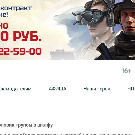
16+
кламодателям
АФИША
Наши Герои
ЧП
оловик трупом в шкафу
мья приобрела квартиру, в которой нашли труп женщины.