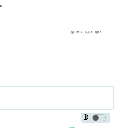
но
1039
0
0