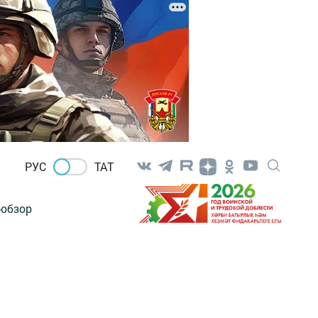
РУС
ТАТ
-обзор