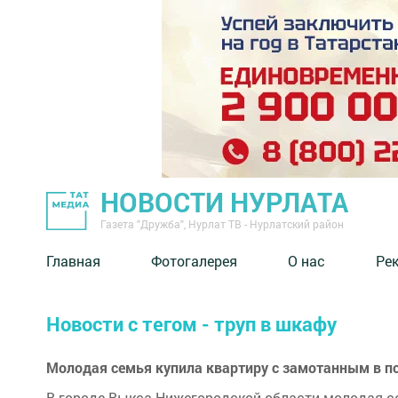
НОВОСТИ НУРЛАТА
Газета "Дружба", Нурлат ТВ - Нурлатский район
Главная
Фотогалерея
О нас
Ре
Новости с тегом - труп в шкафу
Молодая семья купила квартиру с замотанным в п
В городе Выкса Нижегородской области молодая се