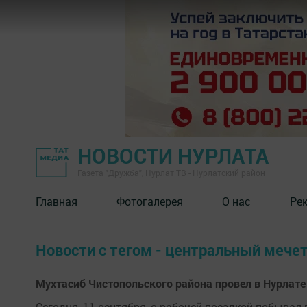
НОВОСТИ НУРЛАТА
Газета "Дружба", Нурлат ТВ - Нурлатский район
Главная
Фотогалерея
О нас
Ре
Новости с тегом - центральный мече
Мухтасиб Чистопольского района провел в Нурлат
Сегодня, 11 сентября, с рабочей поездкой побывал