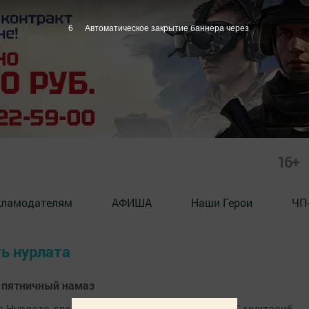
6
Автоматическое закрытие баннера через
16+
кламодателям
АФИША
Наши Герои
ЧП
ть нурлата
е пятничный намаз
 в Нурлате, главный казый Закамской зоны РТ, мухтасиб