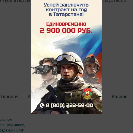
Главная
Актуальное видео
Документы
Разное
аконом.
ме информации,
 редакций СМИ.