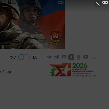
РУС
ТАТ
-обзор