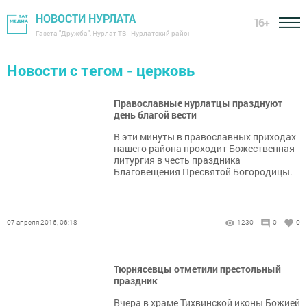
НОВОСТИ НУРЛАТА
16+
Газета "Дружба", Нурлат ТВ - Нурлатский район
Новости с тегом - церковь
Православные нурлатцы празднуют
день благой вести
В эти минуты в православных приходах
нашего района проходит Божественная
литургия в честь праздника
Благовещения Пресвятой Богородицы.
07 апреля 2016, 06:18
1230
0
0
Тюрнясевцы отметили престольный
праздник
Вчера в храме Тихвинской иконы Божией