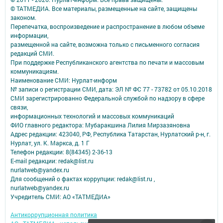
© ТАТМЕДИА. Все материалы, размещенные на сайте, защищены
законом.
Перепечатка, воспроизведение и распространение в любом объеме
информации,
размещенной на сайте, возможна только с письменного согласия
редакций СМИ.
При поддержке Республиканского агентства по печати и массовым
коммуникациям.
Наименование СМИ: Нурлат-⁠информ
№ записи о регистрации СМИ, дата: ЭЛ № ФС 77 -⁠ 73782 от 05.10.2018
СМИ зарегистрированно Федеральной службой по надзору в сфере
связи,
информационных технологий и массовых коммуникаций
ФИО главного редактора: Мубаракшина Лилия Мирзазяновна
Адрес редакции: 423040, РФ, Республика Татарстан, Нурлатский р-н, г.
Нурлат, ул. К. Маркса, д. 1 Г
Телефон редакции: 8(84345) 2-36-13
E-mail редакции: redak@list.ru
nurlatweb@yandex.ru
Для сообщений о фактах коррупции: redak@list.ru ,
nurlatweb@yandex.ru
Учредитель СМИ: АО «ТАТМЕДИА»
Антикоррупционная политика