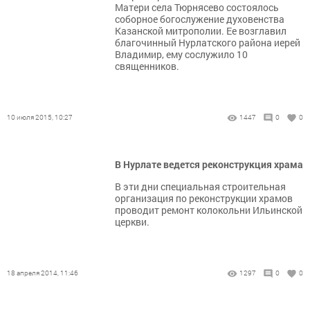
Матери села Тюрнясево состоялось
соборное богослужение духовенства
Казанской митрополии. Ее возглавил
благочинный Нурлатского района иерей
Владимир, ему сослужило 10
священников.
10 июля 2015, 10:27
1447
0
0
В Нурлате ведется реконструкция храма
В эти дни специальная строительная
организация по реконструкции храмов
проводит ремонт колокольни Ильинской
церкви.
18 апреля 2014, 11:46
1297
0
0