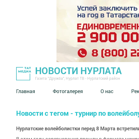
НОВОСТИ НУРЛАТА
Газета "Дружба", Нурлат ТВ - Нурлатский район
Главная
Фотогалерея
О нас
Ре
Новости с тегом - турнир по волейбол
Нурлатские волейболистки перед 8 Марта встретил
В этом году соревнования прошли в формате межра