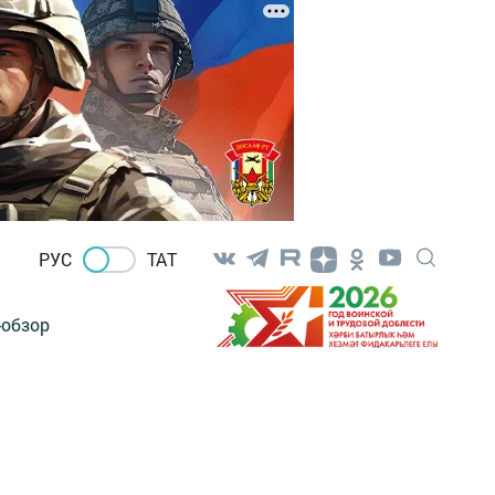
РУС
ТАТ
-обзор