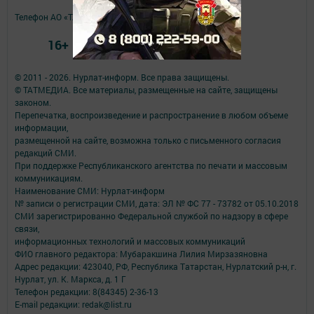
Телефон АО «ТАТМЕДИА»:
(843) 222 09 84
16+
© 2011 - 2026. Нурлат-⁠информ. Все права защищены.
© ТАТМЕДИА. Все материалы, размещенные на сайте, защищены
законом.
Перепечатка, воспроизведение и распространение в любом объеме
информации,
размещенной на сайте, возможна только с письменного согласия
редакций СМИ.
При поддержке Республиканского агентства по печати и массовым
коммуникациям.
Наименование СМИ: Нурлат-⁠информ
№ записи о регистрации СМИ, дата: ЭЛ № ФС 77 -⁠ 73782 от 05.10.2018
СМИ зарегистрированно Федеральной службой по надзору в сфере
связи,
информационных технологий и массовых коммуникаций
ФИО главного редактора: Мубаракшина Лилия Мирзазяновна
Адрес редакции: 423040, РФ, Республика Татарстан, Нурлатский р-н, г.
Нурлат, ул. К. Маркса, д. 1 Г
Телефон редакции: 8(84345) 2-36-13
E-mail редакции: redak@list.ru