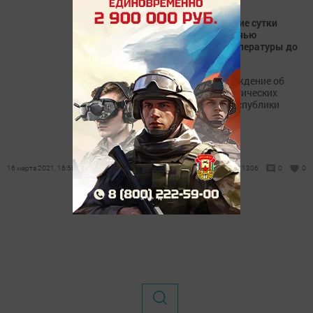
В Татарстане в предстоящие сутки
осадков не ожидается, ночью
возможно понижение температуры до
-17
Консультация – предупреждение об
интенсивности метеорологических
явлений на территории Республики
Татарстан
16 марта 2021, 16:56
1306
0
0