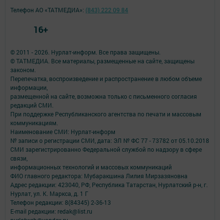
Телефон АО «ТАТМЕДИА»:
(843) 222 09 84
16+
© 2011 - 2026. Нурлат-⁠информ. Все права защищены.
© ТАТМЕДИА. Все материалы, размещенные на сайте, защищены
законом.
Перепечатка, воспроизведение и распространение в любом объеме
информации,
размещенной на сайте, возможна только с письменного согласия
редакций СМИ.
При поддержке Республиканского агентства по печати и массовым
коммуникациям.
Наименование СМИ: Нурлат-⁠информ
№ записи о регистрации СМИ, дата: ЭЛ № ФС 77 -⁠ 73782 от 05.10.2018
СМИ зарегистрированно Федеральной службой по надзору в сфере
связи,
информационных технологий и массовых коммуникаций
ФИО главного редактора: Мубаракшина Лилия Мирзазяновна
Адрес редакции: 423040, РФ, Республика Татарстан, Нурлатский р-н, г.
Нурлат, ул. К. Маркса, д. 1 Г
Телефон редакции: 8(84345) 2-36-13
E-mail редакции: redak@list.ru
nurlatweb@yandex.ru