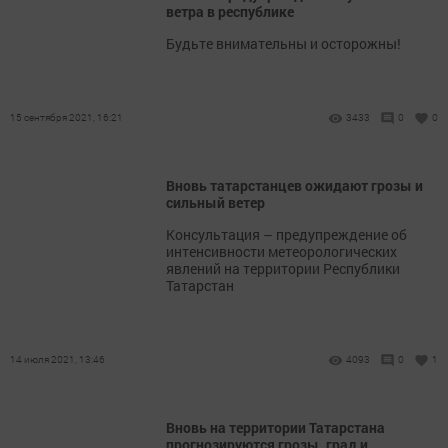
ветра в республике
Будьте внимательны и осторожны!
15 сентября 2021, 16:21
3433
0
0
Вновь татарстанцев ожидают грозы и
сильный ветер
​​​​​​​Консультация – предупреждение об
интенсивности метеорологических
явлений на территории Республики
Татарстан
14 июля 2021, 13:46
4093
0
1
Вновь на территории Татарстана
прогнозируются грозы, град и