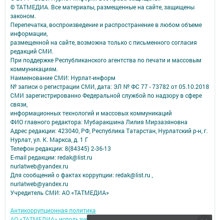
© ТАТМЕДИА. Все материалы, размещенные на сайте, защищены
законом.
Перепечатка, воспроизведение и распространение в любом объеме
информации,
размещенной на сайте, возможна только с письменного согласия
редакций СМИ.
При поддержке Республиканского агентства по печати и массовым
коммуникациям.
Наименование СМИ: Нурлат-⁠информ
№ записи о регистрации СМИ, дата: ЭЛ № ФС 77 -⁠ 73782 от 05.10.2018
СМИ зарегистрированно Федеральной службой по надзору в сфере
связи,
информационных технологий и массовых коммуникаций
ФИО главного редактора: Мубаракшина Лилия Мирзазяновна
Адрес редакции: 423040, РФ, Республика Татарстан, Нурлатский р-н, г.
Нурлат, ул. К. Маркса, д. 1 Г
Телефон редакции: 8(84345) 2-36-13
E-mail редакции: redak@list.ru
nurlatweb@yandex.ru
Для сообщений о фактах коррупции: redak@list.ru ,
nurlatweb@yandex.ru
Учредитель СМИ: АО «ТАТМЕДИА»
Антикоррупционная политика
АО «ТАТМЕДИА» использует «cookie»
для персонализации сервисов и