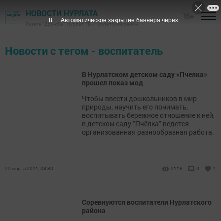
НОВОСТИ НУРЛАТА
16+
7
Автоматическое закрытие баннера через
Газета "Дружба", Нурлат ТВ - Нурлатский район
Новости с тегом - воспитатель
В Нурлатском детском саду «Пчелка»
прошел показ мод
Чтобы ввести дошкольников в мир
природы, научить его понимать,
воспитывать бережное отношение к ней,
в детском саду "Пчёлка" ведется
организованная разнообразная работа.
22 марта 2021, 08:30
2118
0
1
Соревнуются воспитатели Нурлатского
района