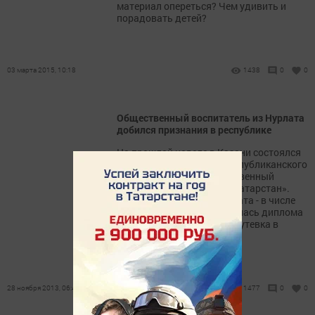
материал опереться? Чем удивить и
порадовать детей?
03 марта 2015, 10:18
1438
0
0
Общественный воспитатель из Нурлата
добился признания в республике
На прошлой неделе в Казани состоялся
заключительный этап республиканского
конкурса «Лучший общественный
воспитатель Республики Татарстан».
Ляйсан Нафигина из Нурлата - в числе
победителей, она удостоилась диплома
III степени в номинации «Путевка в
жизнь».
28 ноября 2013, 06:41
1477
0
0