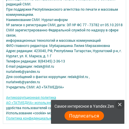
редакций СМИ.
При поддержке Республиканского агентства по печати и массовым
коммуникациям.
Наименование СМИ: Нурлат-⁠информ
№ записи о регистрации СМИ, дата: ЭЛ № ФС 77 -⁠ 73782 от 05.10.2018
СМИ зарегистрированно Федеральной службой по надзору в сфере
связи,
информационных технологий и массовых коммуникаций
ФИО главного редактора: Мубаракшина Лилия Мирзазяновна
Адрес редакции: 423040, РФ, Республика Татарстан, Нурлатский р-н, г.
Нурлат, ул. К. Маркса, д. 1 Г
Телефон редакции: 8(84345) 2-36-13
E-mail редакции: redak@list.ru
nurlatweb@yandex.ru
Для сообщений о фактах коррупции: redak@list.ru ,
nurlatweb@yandex.ru
Учредитель СМИ: АО «ТАТМЕДИА»
Антикоррупционная политика
АО «ТАТМЕДИА» использует «cookie»
для персонализации сервисов и
Самое интересное в Yandex Zen
удобства пользователей сайтом.
Использование «cookie» можно отменить в настройках браузера.
Подписаться
Политика конфиденциальности