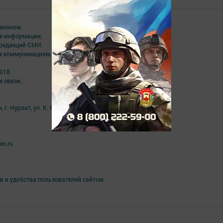
аконом.
ме информации,
 редакций СМИ.
ым коммуникациям.
2018
 связи,
г. Нурлат, ул. К. Маркса, д. 1 Г
ex.ru
в и удобства пользователей сайтом.