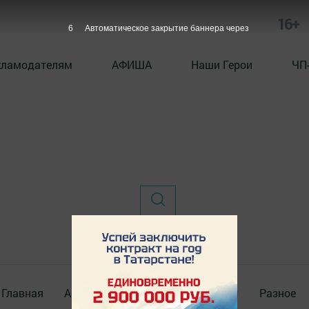
16+
6
Автоматическое закрытие баннера через
кламодателям
АФИША
Наши Герои
ЧП
Главная
Актуальное видео
Документы
Разное