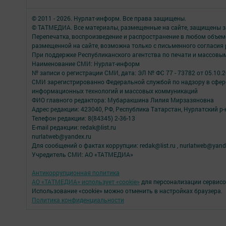
© 2011 - 2026. Нурлат-⁠информ. Все права защищены.
© ТАТМЕДИА. Все материалы, размещенные на сайте, защищены з
Перепечатка, воспроизведение и распространение в любом объе
размещенной на сайте, возможна только с письменного согласия
При поддержке Республиканского агентства по печати и массов
Наименование СМИ: Нурлат-⁠информ
№ записи о регистрации СМИ, дата: ЭЛ № ФС 77 -⁠ 73782 от 05.10.
СМИ зарегистрированно Федеральной службой по надзору в сфере
информационных технологий и массовых коммуникаций
ФИО главного редактора: Мубаракшина Лилия Мирзазяновна
Адрес редакции: 423040, РФ, Республика Татарстан, Нурлатский р-н, 
Телефон редакции: 8(84345) 2-36-13
E-mail редакции: redak@list.ru
nurlatweb@yandex.ru
Для сообщений о фактах коррупции: redak@list.ru , nurlatweb@yand
Учредитель СМИ: АО «ТАТМЕДИА»
Антикоррупционная политика
АО «ТАТМЕДИА» использует «cookie»
для персонализации сервисо
Использование «cookie» можно отменить в настройках браузера.
Политика конфиденциальности