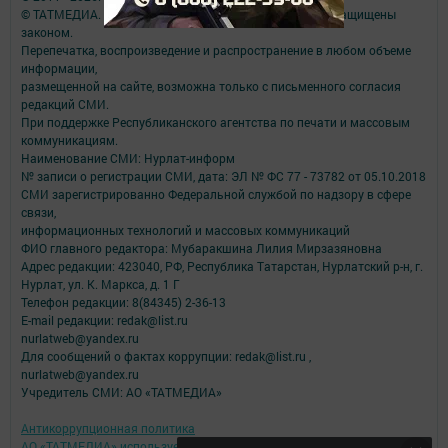
© ТАТМЕДИА. Все материалы, размещенные на сайте, защищены
законом.
Перепечатка, воспроизведение и распространение в любом объеме
информации,
размещенной на сайте, возможна только с письменного согласия
редакций СМИ.
При поддержке Республиканского агентства по печати и массовым
коммуникациям.
Наименование СМИ: Нурлат-⁠информ
№ записи о регистрации СМИ, дата: ЭЛ № ФС 77 -⁠ 73782 от 05.10.2018
СМИ зарегистрированно Федеральной службой по надзору в сфере
связи,
информационных технологий и массовых коммуникаций
ФИО главного редактора: Мубаракшина Лилия Мирзазяновна
Адрес редакции: 423040, РФ, Республика Татарстан, Нурлатский р-н, г.
Нурлат, ул. К. Маркса, д. 1 Г
Телефон редакции: 8(84345) 2-36-13
E-mail редакции: redak@list.ru
nurlatweb@yandex.ru
Для сообщений о фактах коррупции: redak@list.ru ,
nurlatweb@yandex.ru
Учредитель СМИ: АО «ТАТМЕДИА»
Антикоррупционная политика
АО «ТАТМЕДИА» использует «cookie»
для персонализации сервисов и