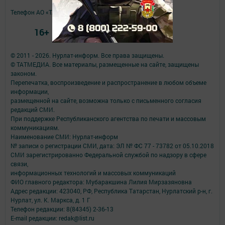
Телефон АО «ТАТМЕДИА»:
(843) 222 09 84
16+
© 2011 - 2026. Нурлат-⁠информ. Все права защищены.
© ТАТМЕДИА. Все материалы, размещенные на сайте, защищены
законом.
Перепечатка, воспроизведение и распространение в любом объеме
информации,
размещенной на сайте, возможна только с письменного согласия
редакций СМИ.
При поддержке Республиканского агентства по печати и массовым
коммуникациям.
Наименование СМИ: Нурлат-⁠информ
№ записи о регистрации СМИ, дата: ЭЛ № ФС 77 -⁠ 73782 от 05.10.2018
СМИ зарегистрированно Федеральной службой по надзору в сфере
связи,
информационных технологий и массовых коммуникаций
ФИО главного редактора: Мубаракшина Лилия Мирзазяновна
Адрес редакции: 423040, РФ, Республика Татарстан, Нурлатский р-н, г.
Нурлат, ул. К. Маркса, д. 1 Г
Телефон редакции: 8(84345) 2-36-13
E-mail редакции: redak@list.ru