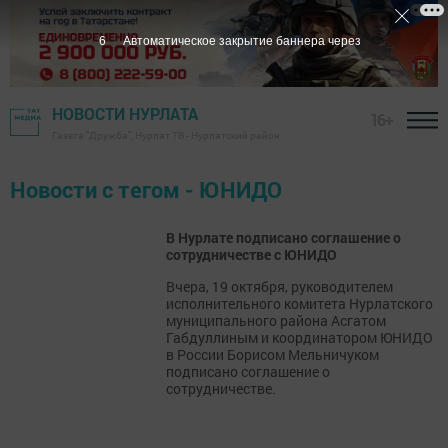
6
Автоматическое закрытие баннера через
НОВОСТИ НУРЛАТА
16+
Газета "Дружба", Нурлат ТВ - Нурлатский район
Новости с тегом - ЮНИДО
В Нурлате подписано соглашение о
сотрудничестве с ЮНИДО
Вчера, 19 октября, руководителем
исполнительного комитета Нурлатского
муниципального района Асгатом
Габдуллиным и координатором ЮНИДО
в России Борисом Мельничуком
подписано соглашение о
сотрудничестве.