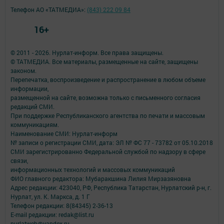
Телефон АО «ТАТМЕДИА»:
(843) 222 09 84
16+
© 2011 - 2026. Нурлат-⁠информ. Все права защищены.
© ТАТМЕДИА. Все материалы, размещенные на сайте, защищены
законом.
Перепечатка, воспроизведение и распространение в любом объеме
информации,
размещенной на сайте, возможна только с письменного согласия
редакций СМИ.
При поддержке Республиканского агентства по печати и массовым
коммуникациям.
Наименование СМИ: Нурлат-⁠информ
№ записи о регистрации СМИ, дата: ЭЛ № ФС 77 -⁠ 73782 от 05.10.2018
СМИ зарегистрированно Федеральной службой по надзору в сфере
связи,
информационных технологий и массовых коммуникаций
ФИО главного редактора: Мубаракшина Лилия Мирзазяновна
Адрес редакции: 423040, РФ, Республика Татарстан, Нурлатский р-н, г.
Нурлат, ул. К. Маркса, д. 1 Г
Телефон редакции: 8(84345) 2-36-13
E-mail редакции: redak@list.ru
nurlatweb@yandex.ru