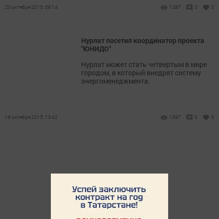
20 октября 2015, 09:14
1287
0
0
Нурлат посетил координатор проекта
"ЮНИДО"
Нурлат может стать четвертым в мире
городом, в который внедрят систему
энергоменеджмента.
19 октября 2015, 13:42
1397
0
0