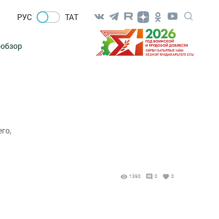
РУС
ТАТ
-обзор
го,
1390
0
0