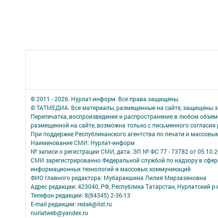
© 2011 - 2026. Нурлат-⁠информ. Все права защищены.
© ТАТМЕДИА. Все материалы, размещенные на сайте, защищены з
Перепечатка, воспроизведение и распространение в любом объе
размещенной на сайте, возможна только с письменного согласия
При поддержке Республиканского агентства по печати и массов
Наименование СМИ: Нурлат-⁠информ
№ записи о регистрации СМИ, дата: ЭЛ № ФС 77 -⁠ 73782 от 05.10.
СМИ зарегистрированно Федеральной службой по надзору в сфере
информационных технологий и массовых коммуникаций
ФИО главного редактора: Мубаракшина Лилия Мирзазяновна
Адрес редакции: 423040, РФ, Республика Татарстан, Нурлатский р-н, 
Телефон редакции: 8(84345) 2-36-13
E-mail редакции: redak@list.ru
nurlatweb@yandex.ru