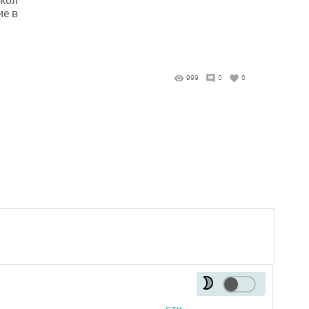
ие в
999
0
0