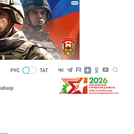
РУС
ТАТ
-обзор
школ