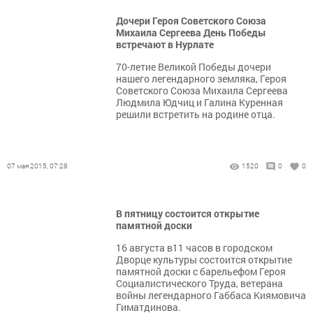
Дочери Героя Советского Союза
Михаила Сергеева День Победы
встречают в Нурлате
70-летие Великой Победы дочери
нашего легендарного земляка, Героя
Советского Союза Михаила Сергеева
Людмила Юдчиц и Галина Куренная
решили встретить на родине отца.
07 мая 2015, 07:28
1520
0
0
В пятницу состоится открытие
памятной доски
16 августа в11 часов в городском
Дворце культуры состоится открытие
памятной доски с барельефом Героя
Социалистического Труда, ветерана
войны легендарного Габбаса Киямовича
Гиматдинова.