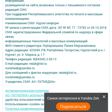
информации,
размещенной на сайте, возможна только с письменного согласия
редакций СМИ.
При поддержке Республиканского агентства по печати и массовым
коммуникациям.
Наименование СМИ: Нурлат-⁠информ
№ записи о регистрации СМИ, дата: ЭЛ № ФС 77 -⁠ 73782 от 05.10.2018
СМИ зарегистрированно Федеральной службой по надзору в сфере
связи,
информационных технологий и массовых коммуникаций
ФИО главного редактора: Мубаракшина Лилия Мирзазяновна
Адрес редакции: 423040, РФ, Республика Татарстан, Нурлатский р-н, г.
Нурлат, ул. К. Маркса, д. 1 Г
Телефон редакции: 8(84345) 2-36-13
E-mail редакции: redak@list.ru
nurlatweb@yandex.ru
Для сообщений о фактах коррупции: redak@list.ru ,
nurlatweb@yandex.ru
Учредитель СМИ: АО «ТАТМЕДИА»
Антикоррупционная политика
АО «ТАТМЕДИА» использует «cookie»
для персонализации сервисов и
Самое интересное в Yandex Zen
удобства пользователей сайтом.
Использование «cookie» можно отменить в настройках браузера.
Подписаться
Политика конфиденциальности