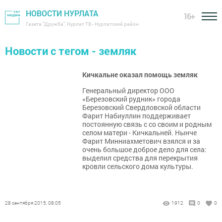
НОВОСТИ НУРЛАТА
16+
Газета "Дружба", Нурлат ТВ - Нурлатский район
Новости с тегом - земляк
Кичкальне оказал помощь земляк
Генеральный директор ООО
«Березовский рудник» города
Березовский Свердловской области
Фарит Набиуллин поддерживает
постоянную связь с со своим и родным
селом матери - Кичкальней. Нынче
Фарит Минниахметович взялся и за
очень большое доброе дело для села:
выделил средства для перекрытия
кровли сельского дома культуры.
28 сентября 2015, 08:05
1912
0
0